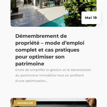
Mai 19
Démembrement de
propriété – mode d’emploi
complet et cas pratiques
pour optimiser son
patrimoine
Envie de simplifier la gestion et la transmission
du patrimoine immobilier tout en profitant
d’une optimisation...
|
IMMOBILIER