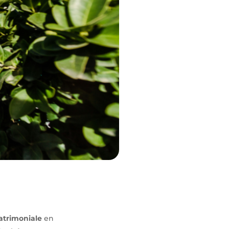
atrimoniale
en