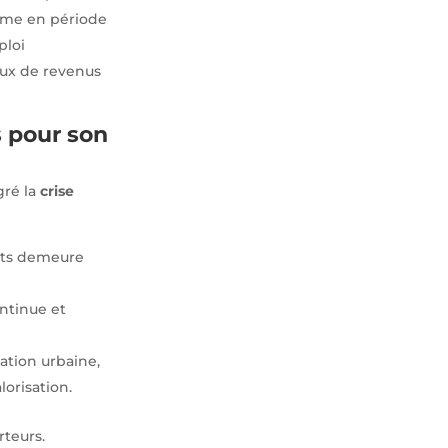
 Même en période
ploi
lux de revenus
 pour son
gré la
crise
ents demeure
ontinue et
ation urbaine,
lorisation.
rteurs.