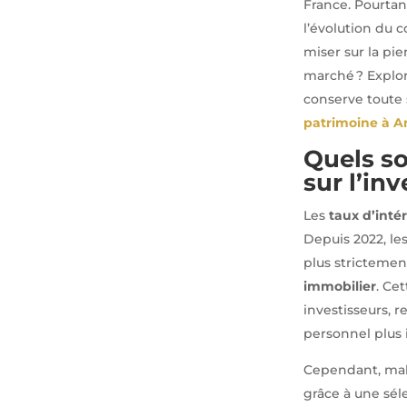
France. Pourtan
l’évolution du 
miser sur la pi
marché ? Explor
conserve toute 
patrimoine à 
Quels so
sur l’in
Les
taux d’inté
Depuis 2022, le
plus strictemen
immobilier
. Ce
investisseurs, 
personnel plus 
Cependant, malg
grâce à une sél