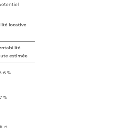
 potentiel
lité locative
entabilité
rute estimée
5-6 %
-7 %
-8 %