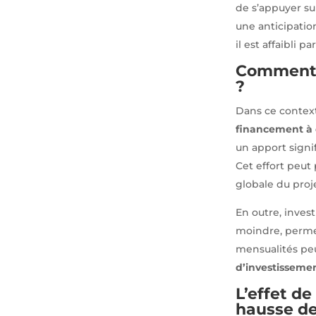
de s’appuyer su
une anticipatio
il est affaibli 
Comment o
?
Dans ce contex
financement à 
un apport signif
Cet effort peut
globale du proj
En outre, inves
moindre, perme
mensualités peut
d’investisseme
L’effet de
hausse de