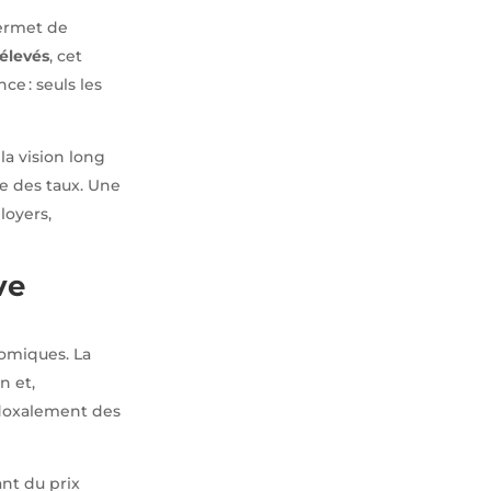
 permet de
 élevés
, cet
ce : seuls les
la vision long
 des taux. Une
loyers,
ve
omiques. La
n et,
adoxalement des
ant du prix