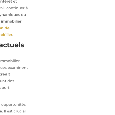
intérêt
et
-il continuer à
dynamiques du
t immobilier
on de
obilier
.
 actuels
immobilier.
nques examinent
crédit
unt des
apport
s opportunités
ve
. Il est crucial