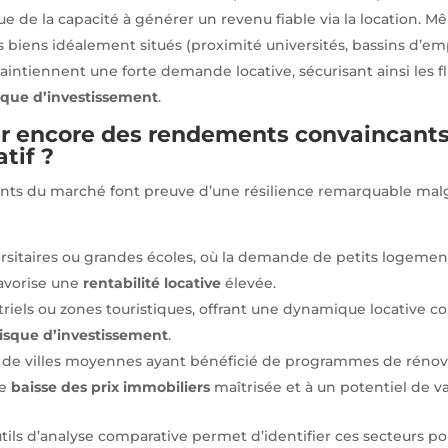
 que de la capacité à générer un revenu fiable via la location.
ins biens idéalement situés (proximité universités, bassins d’em
ntiennent une forte demande locative, sécurisant ainsi les f
sque d’investissement
.
r encore des rendements convaincants
atif ?
nts du marché font preuve d’une résilience remarquable mal
rsitaires ou grandes écoles, où la demande de petits logem
avorise une
rentabilité locative
élevée.
triels ou zones touristiques, offrant une dynamique locative c
risque d’investissement
.
s de villes moyennes ayant bénéficié de programmes de rénov
ne
baisse des prix immobiliers
maîtrisée et à un potentiel de va
outils d’analyse comparative permet d’identifier ces secteurs po