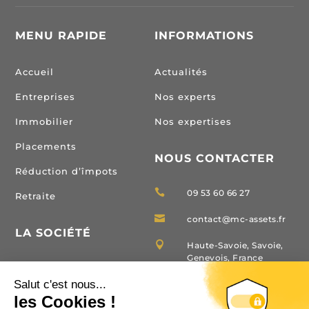
MENU RAPIDE
INFORMATIONS
Accueil
Actualités
Entreprises
Nos experts
Immobilier
Nos expertises
Placements
NOUS CONTACTER
Réduction d’împots

09 53 60 66 27
Retraite

contact@mc-assets.fr
LA SOCIÉTÉ

Haute-Savoie, Savoie,
Genevois, France
Domaines d’interventions
Carte T Immobilier